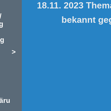
18.11. 2023 Them
/
bekannt ge
g
ng
>
äru