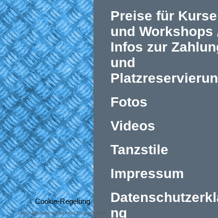
Preise für Kurse
und Workshops 
Infos zur Zahlun
und
Platzreservieru
Fotos
Videos
Tanzstile
Impressum
Datenschutzerkl
Cookie-Regelung
ng
Diese Website verwendet Cookies, zum