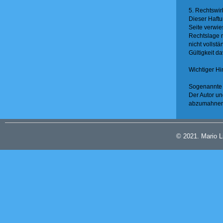
5. Rechtswi
Dieser Haftu
Seite verwie
Rechtslage n
nicht vollst
Gültigkeit d
Wichtiger H
Sogenannte S
Der Autor u
abzumahnen 
© 2021. Mario 