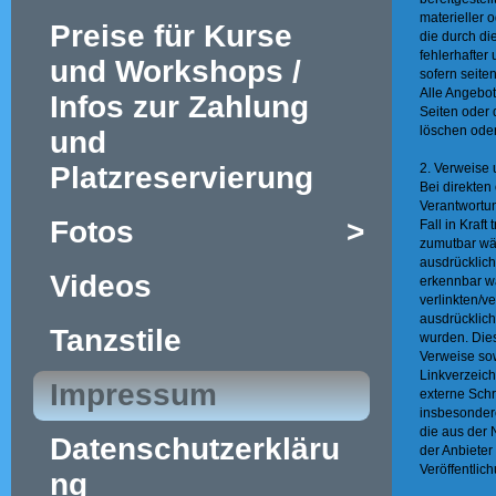
materieller o
Preise für Kurse
die durch di
fehlerhafter
und Workshops /
sofern seite
Alle Angebot
Infos zur Zahlung
Seiten oder
löschen oder
und
2. Verweise 
Platzreservierung
Bei direkten
Verantwortun
Fotos
>
Fall in Kraf
zumutbar wär
ausdrücklich
Videos
erkennbar wa
verlinkten/ve
ausdrücklich
Tanzstile
wurden. Dies
Verweise sow
Linkverzeich
Impressum
externe Schre
insbesonder
die aus der 
Datenschutzerkläru
der Anbieter
Veröffentlich
ng