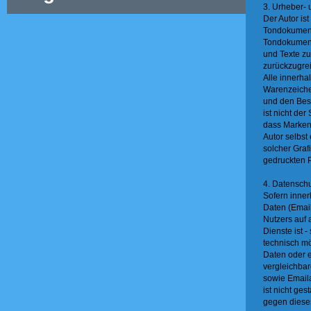
3. Urheber-
Der Autor is
Tondokumente
Tondokumen
und Texte zu
zurückzugrei
Alle innerha
Warenzeiche
und den Besi
ist nicht der
dass Markenz
Autor selbst
solcher Gra
gedruckten P
4. Datensch
Sofern inner
Daten (Email
Nutzers auf 
Dienste ist -
technisch m
Daten oder 
vergleichbar
sowie Emaila
ist nicht ge
gegen dieses