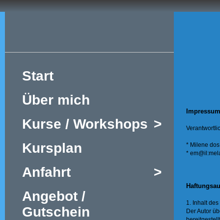
Start
Über mich
Impressu
Kurse / Workshops
>
Verantwortli
Kursplan
* Milene dos
* em@il:me
Anfahrt
>
Haftungsa
Angebot /
1. Inhalt de
Gutschein
Der Autor übe
bereitgestel