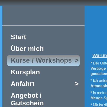
Start
Über mich
Warum 
Kurse / Workshops
>
*
Der Unte
Verträge
Kursplan
gestalte
*
Ich unte
Anfahrt
>
Atmosph
*
In meine
Angebot /
Menge S
Gutschein
*
Mir ist d