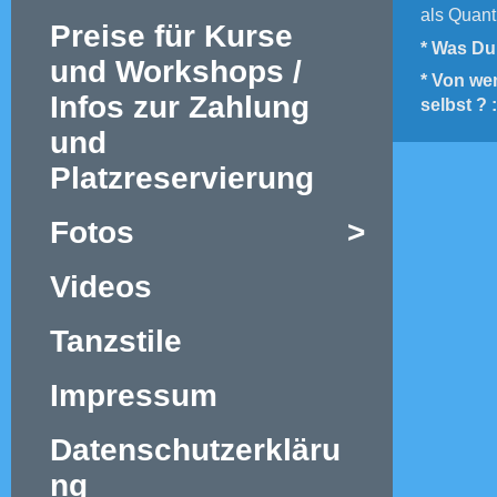
als Quanti
Preise für Kurse
*
Was D
und Workshops /
* Von we
Infos zur Zahlung
selbst ? :
und
Platzreservierung
Fotos
>
Videos
Tanzstile
Impressum
Datenschutzerkläru
ng