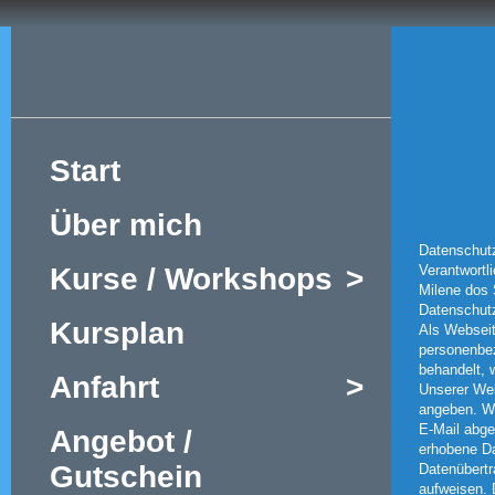
Start
Über mich
Datenschut
Kurse / Workshops
>
Verantwortl
Milene dos
Datenschut
Kursplan
Als Webseit
personenbez
behandelt, w
Anfahrt
>
Unserer Web
angeben. We
E-Mail abge
Angebot /
erhobene Da
Gutschein
Datenübertr
aufweisen. 