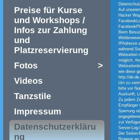
Datenschutz
Preise für Kurse
Auf unseren
Hacker Way,
und Workshops /
FacebookLog
FacebookPlu
Infos zur Zahlung
Beim Besuch
und
Webbrowser 
IPAdresse a
Platzreservierung
während Sie
Webseiten m
möglich, ih
Fotos
>
Webseitenbe
wie diese g
http://de-d
Videos
Um zu verme
bitte vor N
Tanzstile
Auskunft, 
Zu jedem Ze
Empfänger u
Impressum
Sperrung od
angegebenen
zur Verfügu
Datenschutzerkläru
Server-Log-
Der Seiten-
ng
Browser an 