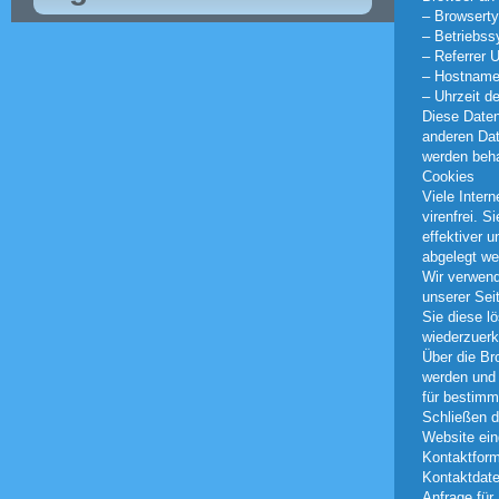
– Browserty
– Betriebs
– Referrer 
– Hostname
– Uhrzeit d
Diese Daten
anderen Dat
werden beha
Cookies
Viele Inter
virenfrei. S
effektiver 
abgelegt we
Wir verwend
unserer Sei
Sie diese l
wiederzuer
Über die Br
werden und
für bestimm
Schließen d
Website ein
Kontaktform
Kontaktdate
Anfrage für